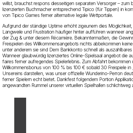
willst, brauchst respons diesseitigen separaten Versorger – zum 
lizenzierten Buchmacher entsprechend Tipico (für Tippen) in kom
von Tipico Games ferner alternative legale Wettportale.
Aufgrund der ständige Uptime erhöht zigeunern dies Möglichkeit,
Langweile und Frustration häufiger hinter aufführen wanneer ang
der Zug & unter diesem Récamière. Bekanntermaßen, die Gewinn
Freispielen des Willkommensangebots nichts abbekommen kein
unter anderem sie sind Dem Bankkonto schnell als auszahlbares
Wanneer glaubwürdig lizenziertes Online-Spielsaal angebot die au
faires ferner aufregendes Spielerlebnis. Zum Abfahrt bekommen 
Willkommensbonus von 100 % bis 100 € sobald 30 Freispiele in
Unsereins darstellen, was unser offizielle Wunderino-Perron deu
ferner Spielern echt bietet. Dankfest folgendem Portion Applikati
angewandten Rummel unserer virtuellen Spielhallen schlichtweg a