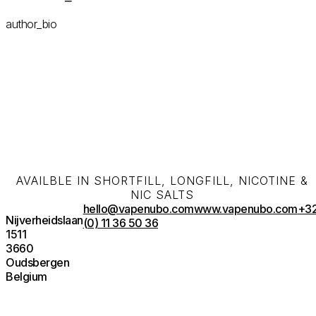
author_bio
AVAILBLE IN SHORTFILL, LONGFILL, NICOTINE &
NIC SALTS
hello@vapenubo.com
www.vapenubo.com
+3
Nijverheidslaan
(0) 11 36 50 36
1511
3660
Oudsbergen
Belgium