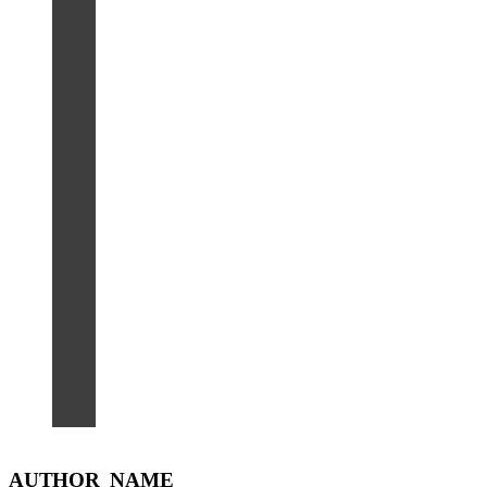
AUTHOR_NAME