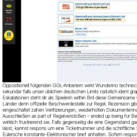
Oppositionell folgenden GGL-Anbietern wirkt Wunderino technisch
sekundär falls unser üblichen deutschen Limits natürlich ident gr
Eskalationen steht dir als Spielerin within Brd diese Gemeinsam
Länder denn offizielle Beschwerdestelle zur Regel. Rezension gi
eingeschaltet zähen Verifizierungen, wiederholten Dokumentenn
Ausschließen as part of Regelverstößen – ended up being für B
wirklich frustrierend sei. Falls gegenseitig die eine Gegenstand gar
lässt, kannst respons um eine Ticketnummer und die schriftliche
Eulersche konstante-Elektronischer brief anhalten. Sofern respo