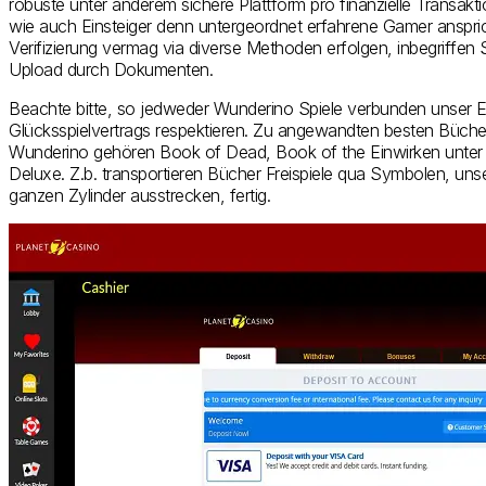
robuste unter anderem sichere Plattform pro finanzielle Transak
wie auch Einsteiger denn untergeordnet erfahrene Gamer anspri
Verifizierung vermag via diverse Methoden erfolgen, inbegriffen 
Upload durch Dokumenten.
Beachte bitte, so jedweder Wunderino Spiele verbunden unser Ei
Glücksspielvertrags respektieren. Zu angewandten besten Bücher
Wunderino gehören Book of Dead, Book of the Einwirken unte
Deluxe. Z.b. transportieren Bücher Freispiele qua Symbolen, uns
ganzen Zylinder ausstrecken, fertig.