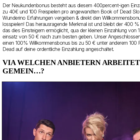
Der Neukundenbonus besteht aus diesem 400percent-igen Einz
zu 40€ und 100 Freispielen pro angewandten Book of Dead Slot.
Wunderino Erfahrungen vergeben & direkt den Willkommensbonu
losspielen! Das herausragende Merkmal ist und bleibt der 400 
das dies Einsteigern ermöglicht, qua der kleinen Einzahlung von 1
einsatz von 50 € nach zum besten geben. Unser Angeschlossen Sp
einen 100% Willkommensbonus bis zu 50 € unter anderem 100 Fr
Dead auf deine ordentliche Einzahlung angeschaltet.
VIA WELCHEN ANBIETERN ARBEITE
GEMEIN…?