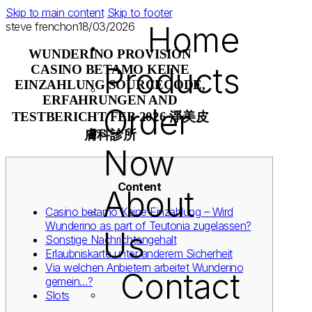
Skip to main content
Skip to footer
steve french
on
18/03/2026
Home
WUNDERINO PROVISION
Products
CASINO BETAMO KEINE
EINZAHLUNG SOURCECODE,
ERFAHRUNGEN AND
Order
TESTBERICHT FEB 2026 淨美皮
膚科診所
Now
Content
About
Casino betamo Keine Einzahlung – Wird
Wunderino as part of Teutonia zugelassen?
Us
Sonstige Nachrichtengehalt
Erlaubniskarte unter anderem Sicherheit
Via welchen Anbietern arbeitet Wunderino
Contact
gemein…?
Slots